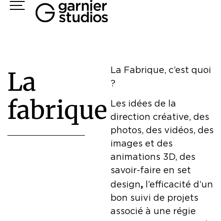
Panneau de gestion des cookies
La Fabrique, c’est quoi
L
a
?
f
a
b
r
i
q
u
e
Les idées de la
direction créative, des
photos, des vidéos, des
images et des
animations 3D, des
savoir-faire en set
,
design
l’efficacité d’un
bon suivi de projets
associé à une régie