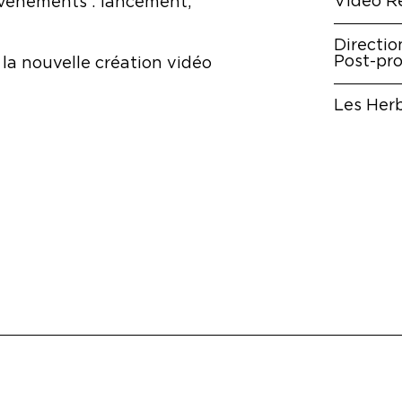
Vidéo Ré
 événements : lancement,
Directio
Post-pr
 la nouvelle création vidéo
Les Her