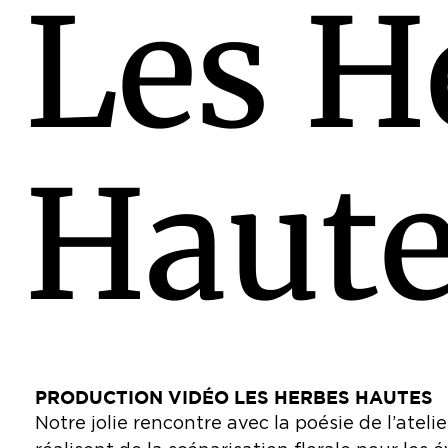
L
e
s
H
H
a
u
t
PRODUCTION VIDÉO LES HERBES HAUTES
Notre jolie rencontre avec la poésie de l’ateli