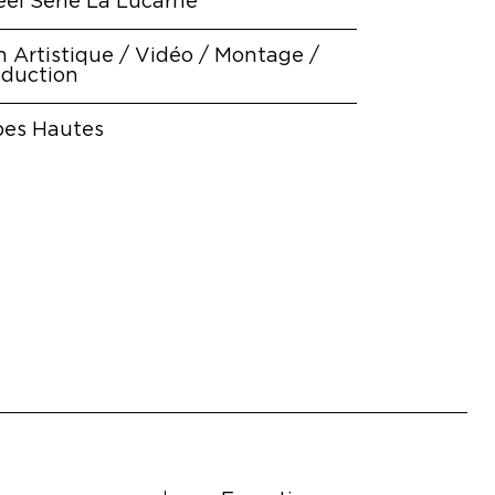
el Série La Lucarne
n Artistique / Vidéo / Montage /
oduction
bes Hautes