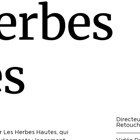
e
r
b
e
s
e
s
Directeu
Retouch
er Les Herbes Hautes, qui