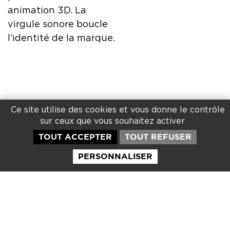
animation 3D. La
virgule sonore boucle
l’identité de la marque.
Ce site utilise des cookies et vous donne le contrôle
sur ceux que vous souhaitez activer
Garnier
LINKEDIN
TOUT ACCEPTER
TOUT REFUSER
Studios
INSTAGRAM
Expertises
PERSONNALISER
7 Rue Jan
PINTEREST
Book
Palach
VIMÉO
Lieux
44800 Saint-
La fabrique
Herblain
Contact
02 51 78 67
70