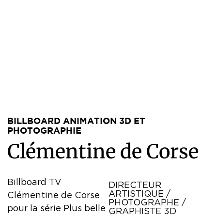
BILLBOARD ANIMATION 3D ET
PHOTOGRAPHIE
C
l
é
m
e
n
t
i
n
e
d
e
C
o
r
s
e
Billboard TV
DIRECTEUR
ARTISTIQUE /
Clémentine de Corse
PHOTOGRAPHE /
pour la série Plus belle
GRAPHISTE 3D