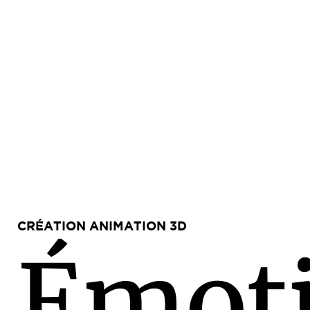
CRÉATION ANIMATION 3D
É
m
o
t