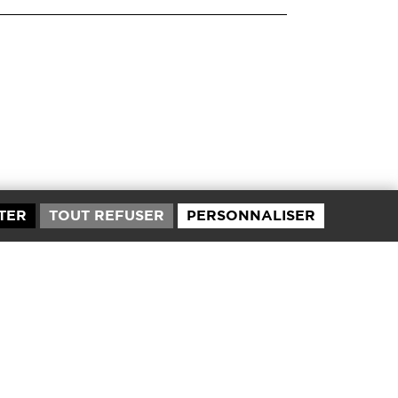
TER
TOUT REFUSER
PERSONNALISER
Expertises
Book
Lieux
La fabrique
Contact