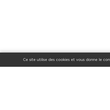
Ce site utilise des cookies et vous donne le co
Garnier Studios
LINKEDIN
7 Rue Jan Palach
44800 Saint-Herblain
02 51 78 67 70