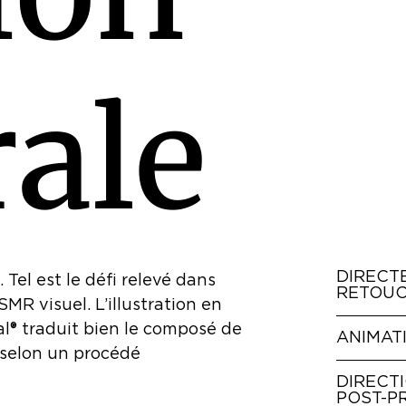
r
a
l
e
DIRECTE
Tel est le défi relevé dans
RETOU
R visuel. L’illustration en
® traduit bien le composé de
ANIMAT
 selon un procédé
DIRECTI
POST-P